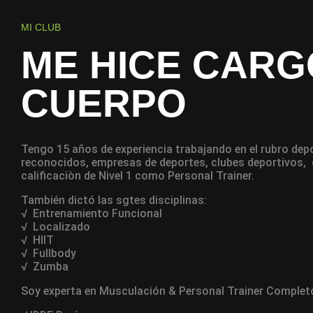
MI CLUB
ME HICE CARG
CUERPO
Tengo 15 años de experiencia trabajando en el rubro dep
reconocidos, empresas de deportes, clubes deportivos, d
calificaciòn de Nivel 1 como Personal Trainer.
También dictó las sgtes disciplinas:
√ Entrenamiento Funcional
√ Localizado
√ HIIT
√ Fullbody
√ Zumba
Soy e
xperta en Musculación & Personal Trainer Completo