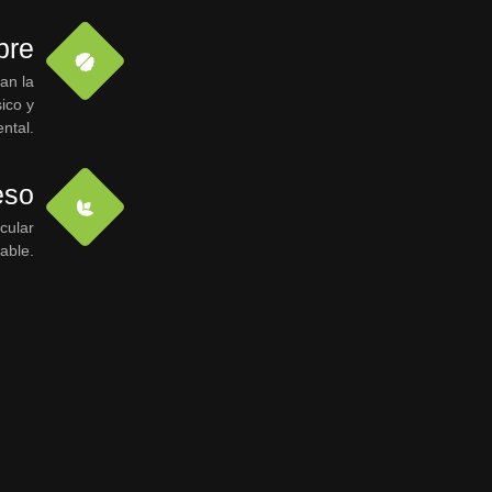
bre
an la
ico y
ntal.
eso
cular
able.