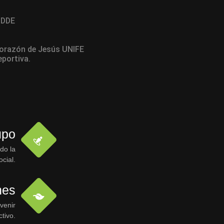
 IDDE
 Corazón de Jesús UNIFE
eportiva.
upo
do la
cial.
nes
venir
tivo.