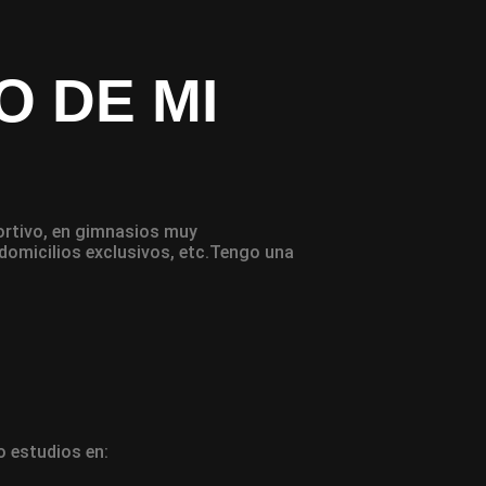
O DE MI
ortivo, en gimnasios muy
omicilios exclusivos, etc.
Tengo una
 estudios en: